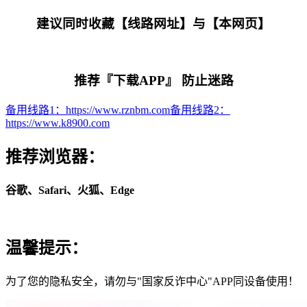
建议同时收藏【线路网址】与【本网页】
推荐『下载APP』 防止迷路
备用线路
1
：
https://www.rznbm.com
备用线路
2
：
https://www.k8900.com
推荐浏览器：
谷歌、Safari、火狐、Edge
温馨提示：
为了您的隐私安全，请勿与"国家反诈中心"APP同设备使用！