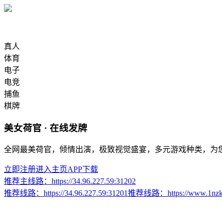
真人
体育
电子
电竞
捕鱼
棋牌
美女荷官 · 在线发牌
全网最美荷官，倾情出演，极致视觉盛宴，多元游戏种类，为
立即注册
进入主页
APP下载
推荐主线路：
https://34.96.227.59:31202
推荐线路：
https://34.96.227.59:31201
推荐线路：
https://www.1nz