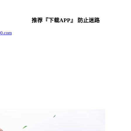
推荐『下载APP』 防止迷路
00.com