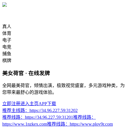
真人
体育
电子
电竞
捕鱼
棋牌
美女荷官 · 在线发牌
全网最美荷官，倾情出演，极致视觉盛宴，多元游戏种类，为
您带来最舒心的游戏体验。
立即注册
进入主页
APP下载
推荐主线路：
https://34.96.227.59:31202
推荐线路：
https://34.96.227.59:31201
推荐线路：
https://www.1nzkex.com
推荐线路：
https://www.plov9r.com