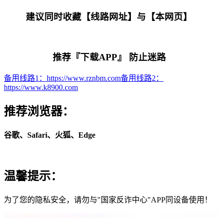
建议同时收藏【线路网址】与【本网页】
推荐『下载APP』 防止迷路
备用线路
1
：
https://www.rznbm.com
备用线路
2
：
https://www.k8900.com
推荐浏览器：
谷歌、Safari、火狐、Edge
温馨提示：
为了您的隐私安全，请勿与"国家反诈中心"APP同设备使用！