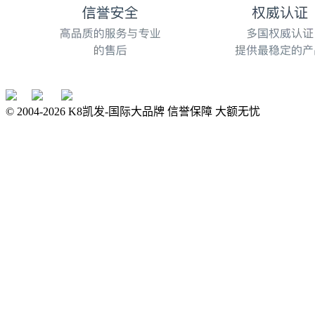
© 2004-
2026
K8凯发-国际大品牌 信誉保障 大额无忧