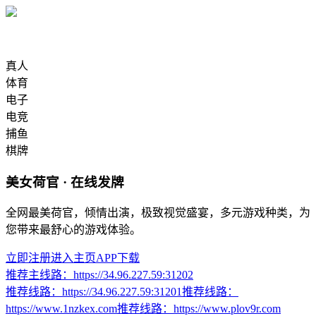
真人
体育
电子
电竞
捕鱼
棋牌
美女荷官 · 在线发牌
全网最美荷官，倾情出演，极致视觉盛宴，多元游戏种类，为
您带来最舒心的游戏体验。
立即注册
进入主页
APP下载
推荐主线路：
https://34.96.227.59:31202
推荐线路：
https://34.96.227.59:31201
推荐线路：
https://www.1nzkex.com
推荐线路：
https://www.plov9r.com