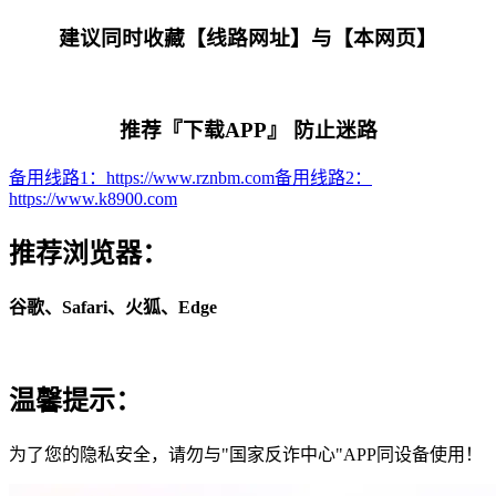
建议同时收藏【线路网址】与【本网页】
推荐『下载APP』 防止迷路
备用线路
1
：
https://www.rznbm.com
备用线路
2
：
https://www.k8900.com
推荐浏览器：
谷歌、Safari、火狐、Edge
温馨提示：
为了您的隐私安全，请勿与"国家反诈中心"APP同设备使用！