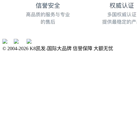
© 2004-
2026
K8凯发-国际大品牌 信誉保障 大额无忧