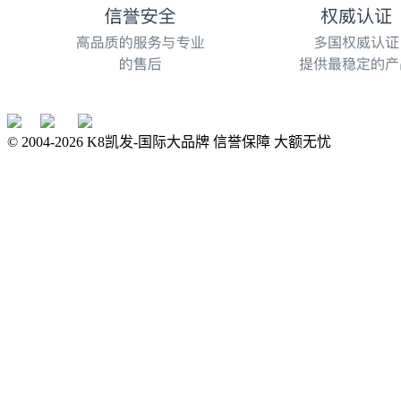
© 2004-
2026
K8凯发-国际大品牌 信誉保障 大额无忧