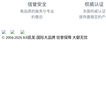
© 2004-
2026
K8凯发-国际大品牌 信誉保障 大额无忧