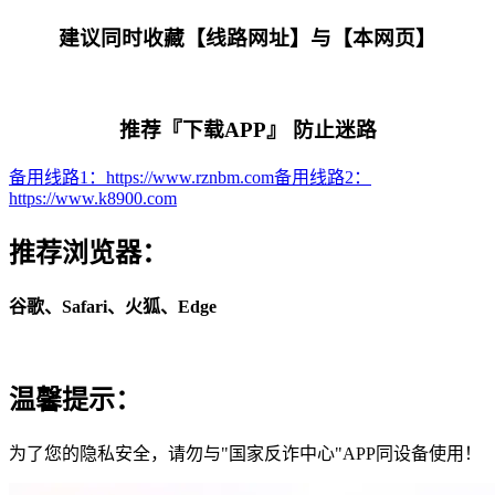
建议同时收藏【线路网址】与【本网页】
推荐『下载APP』 防止迷路
备用线路
1
：
https://www.rznbm.com
备用线路
2
：
https://www.k8900.com
推荐浏览器：
谷歌、Safari、火狐、Edge
温馨提示：
为了您的隐私安全，请勿与"国家反诈中心"APP同设备使用！