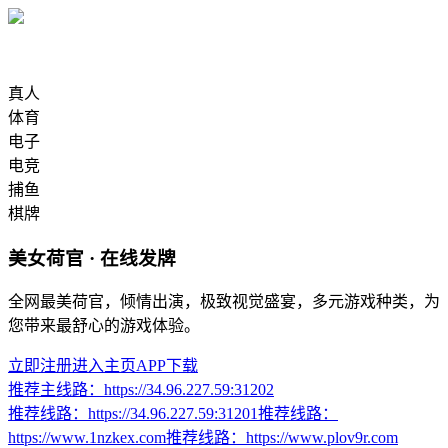
真人
体育
电子
电竞
捕鱼
棋牌
美女荷官 · 在线发牌
全网最美荷官，倾情出演，极致视觉盛宴，多元游戏种类，为
您带来最舒心的游戏体验。
立即注册
进入主页
APP下载
推荐主线路：
https://34.96.227.59:31202
推荐线路：
https://34.96.227.59:31201
推荐线路：
https://www.1nzkex.com
推荐线路：
https://www.plov9r.com