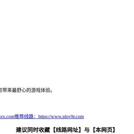
您带来最舒心的游戏体验。
kex.com
推荐线路：
https://www.plov9r.com
建议同时收藏【线路网址】与【本网页】