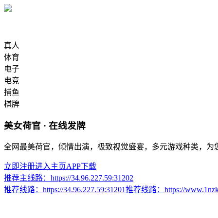
真人
体育
电子
电竞
捕鱼
棋牌
美女荷官 · 在线发牌
全网最美荷官，倾情出演，极致视觉盛宴，多元游戏种类，为
立即注册
进入主页
APP下载
推荐主线路：
https://34.96.227.59:31202
推荐线路：
https://34.96.227.59:31201
推荐线路：
https://www.1nz