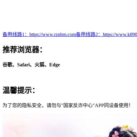
备用线路
1
：
https://www.rznbm.com
备用线路
2
：
https://www.k89
推荐浏览器：
谷歌、Safari、火狐、Edge
温馨提示：
为了您的隐私安全，请勿与"国家反诈中心"APP同设备使用！