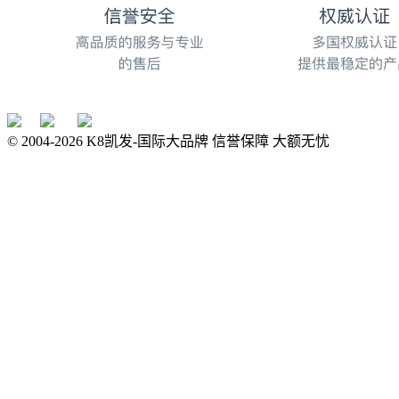
© 2004-
2026
K8凯发-国际大品牌 信誉保障 大额无忧