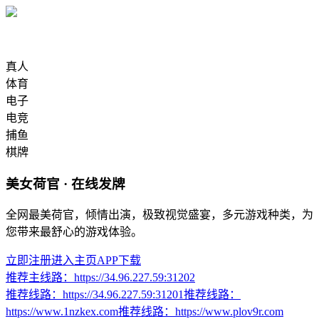
真人
体育
电子
电竞
捕鱼
棋牌
美女荷官 · 在线发牌
全网最美荷官，倾情出演，极致视觉盛宴，多元游戏种类，为
您带来最舒心的游戏体验。
立即注册
进入主页
APP下载
推荐主线路：
https://34.96.227.59:31202
推荐线路：
https://34.96.227.59:31201
推荐线路：
https://www.1nzkex.com
推荐线路：
https://www.plov9r.com