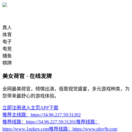
真人
体育
电子
电竞
捕鱼
棋牌
美女荷官 · 在线发牌
全网最美荷官，倾情出演，极致视觉盛宴，多元游戏种类，为
您带来最舒心的游戏体验。
立即注册
进入主页
APP下载
推荐主线路：
https://34.96.227.59:31202
推荐线路：
https://34.96.227.59:31201
推荐线路：
https://www.1nzkex.com
推荐线路：
https://www.plov9r.com