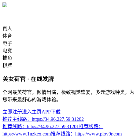
真人
体育
电子
电竞
捕鱼
棋牌
美女荷官 · 在线发牌
全网最美荷官，倾情出演，极致视觉盛宴，多元游戏种类，为
您带来最舒心的游戏体验。
立即注册
进入主页
APP下载
推荐主线路：
https://34.96.227.59:31202
推荐线路：
https://34.96.227.59:31201
推荐线路：
https://www.1nzkex.com
推荐线路：
https://www.plov9r.com