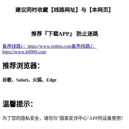
建议同时收藏【线路网址】与【本网页】
推荐『下载APP』 防止迷路
备用线路
1
：
https://www.rznbm.com
备用线路
2
：
https://www.k8900.com
推荐浏览器：
谷歌、Safari、火狐、Edge
温馨提示：
为了您的隐私安全，请勿与"国家反诈中心"APP同设备使用！