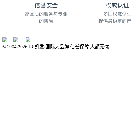
© 2004-
2026
K8凯发-国际大品牌 信誉保障 大额无忧