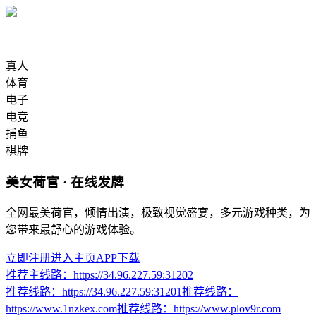
真人
体育
电子
电竞
捕鱼
棋牌
美女荷官 · 在线发牌
全网最美荷官，倾情出演，极致视觉盛宴，多元游戏种类，为
您带来最舒心的游戏体验。
立即注册
进入主页
APP下载
推荐主线路：
https://34.96.227.59:31202
推荐线路：
https://34.96.227.59:31201
推荐线路：
https://www.1nzkex.com
推荐线路：
https://www.plov9r.com