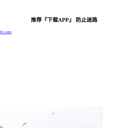
推荐『下载APP』 防止迷路
00.com